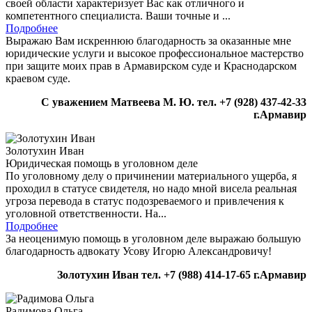
своей области характеризует Вас как отличного и
компетентного специалиста. Ваши точные и ...
Подробнее
Выражаю Вам искреннюю благодарность за оказанные мне
юридические услуги и высокое профессиональное мастерство
при защите моих прав в Армавирском суде и Краснодарском
краевом суде.
С уважением Матвеева М. Ю.
тел. +7 (928) 437-42-33
г.Армавир
Золотухин Иван
Юридическая помощь в уголовном деле
По уголовному делу о причинении материального ущерба, я
проходил в статусе свидетеля, но надо мной висела реальная
угроза перевода в статус подозреваемого и привлечения к
уголовной ответственности. На...
Подробнее
За неоценимую помощь в уголовном деле выражаю большую
благодарность адвокату Усову Игорю Александровичу!
Золотухин Иван
тел. +7 (988) 414-17-65
г.Армавир
Радимова Ольга