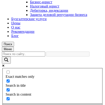
Бизнес-юрист
Налоговый юрист
Дебиторка, индексации
Защита деловой репутации бизнеса
Бухгалтерские услуги
Цены
О нас
Рекомендации
Блог
Поиск
Меню
Exact matches only
Search in title
Search in content