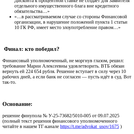
Дисконта к процентной ставке не создает для Заявителя
отдельного имущественного блага вне кредитного
обязательства…»
«…в рассматриваемом случае со стороны Финансовой
организации, в нарушение положений пункта 1 статьи
10 ГК РФ, имеет место злоупотребление правом…»
Финал: кто победил?
Финансовый уполномоченный, не моргнув глазом, решил:
требование Марии Алексеевны удовлетворить. ВТБ обязан
вернуть ей 224 654 рубля. Решение вступает в силу через 10
рабочих дней, а если банк не согласен — пусть идёт в суд. Вот
так-то.
Основание
:
решение финупола № У-25-73682/5010-005 от 09.07.2025
(полный текст решения финансового уполномоченного
читайте в нашем ТГ-канале
https://t.me/advokat_usov/1675
)