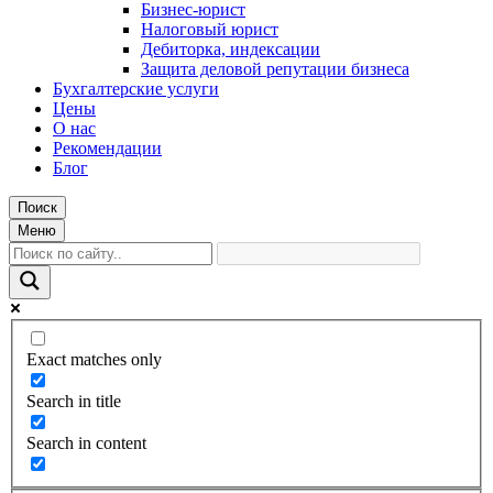
Бизнес-юрист
Налоговый юрист
Дебиторка, индексации
Защита деловой репутации бизнеса
Бухгалтерские услуги
Цены
О нас
Рекомендации
Блог
Поиск
Меню
Exact matches only
Search in title
Search in content