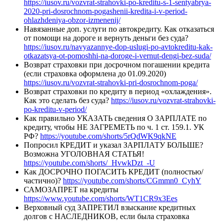
https://iusov.ru/vozvrat-strahovki-po-kreditu-s-1-sentyabrya-
2020-pri-dosrochnom-pogashenii-kredita-i-v-period-
ohlazhdeniya-obzor-izmenenij/
Навязанные доп. услуги по автокредиту. Как отказаться
от помощи на дороге и вернуть деньги без суда?
https://iusov.ru/navyazannye-dop-uslugi-po-avtokreditu-kak-
otkazatsya-ot-pomoshhi-na-doroge-i-vernut-dengi-bez-suda/
Возврат страховки при досрочном погашении кредита
(если страховка оформлена до 01.09.2020)
https://iusov.ru/vozvrat-strahovki-pri-dosrochnom-poga/
Возврат страховки по кредиту в период «охлаждения».
Как это сделать без суда?
https://iusov.ru/vozvrat-strahovki-
po-kreditu-v-period/
Как правильно УКАЗАТЬ сведения О ЗАРПЛАТЕ по
кредиту, чтобы НЕ ЗАГРЕМЕТЬ по ч. 1 ст. 159.1. УК
РФ?
https://youtube.com/shorts/5rQdWK9qkNE
Попросил КРЕДИТ и указал ЗАРПЛАТУ БОЛЬШЕ?
Возможна УГОЛОВНАЯ СТАТЬЯ!
https://youtube.com/shorts/_HvwkDzt_-U
Как ДОСРОЧНО ПОГАСИТЬ КРЕДИТ (полностью/
частично)?
https://youtube.com/shorts/CGmmn0_CyhY
САМОЗАПРЕТ на кредиты
https://www.youtube.com/shorts/WT1CR9x3Ees
Верховный суд ЗАПРЕТИЛ взыскание кредитных
долгов с НАСЛЕДНИКОВ, если была страховка