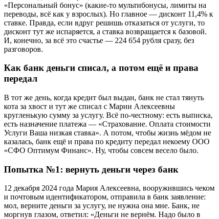
«Персональный бонус» (какие-то мультибонусы, лимиты на
переводы, всё как у взрослых). Но главное — дисконт 11,4% к
ставке. Правда, если вдруг решишь отказаться от услуги, то
дисконт тут же испаряется, а ставка возвращается к базовой.
И, конечно, за всё это счастье — 224 654 рубля сразу, без
разговоров.
Как банк деньги списал, а потом ещё и права
передал
В тот же день, когда кредит был выдан, банк не стал тянуть
кота за хвост и тут же списал с Марии Алексеевны
кругленькую сумму за услугу. Всё по-честному: есть выписка,
есть назначение платежа — «Страхование. Оплата стоимости
Услуги Ваша низкая ставка». А потом, чтобы жизнь мёдом не
казалась, банк ещё и права по кредиту передал некоему ООО
«СФО Оптимум Финанс». Ну, чтобы совсем весело было.
Попытка №1: вернуть деньги через банк
12 декабря 2024 года Мария Алексеевна, вооружившись чеком
и почтовым идентификатором, отправила в банк заявление:
мол, верните деньги за услугу, не нужна она мне. Банк, не
моргнув глазом, ответил: «Деньги не вернём. Надо было в