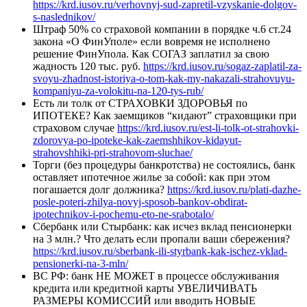
https://krd.iusov.ru/verhovnyj-sud-zapretil-vzyskanie-dolgov-
s-naslednikov/
Штраф 50% со страховой компании в порядке ч.6 ст.24
закона «О ФинУполе» если вовремя не исполнено
решение ФинУпола. Как СОГАЗ заплатил за свою
жадность 120 тыс. руб.
https://krd.iusov.ru/sogaz-zaplatil-za-
svoyu-zhadnost-istoriya-o-tom-kak-my-nakazali-strahovuyu-
kompaniyu-za-volokitu-na-120-tys-rub/
Есть ли толк от СТРАХОВКИ ЗДОРОВЬЯ по
ИПОТЕКЕ? Как заемщиков “кидают” страховщики при
страховом случае
https://krd.iusov.ru/est-li-tolk-ot-strahovki-
zdorovya-po-ipoteke-kak-zaemshhikov-kidayut-
strahovshhiki-pri-strahovom-sluchae/
Торги (без процедуры банкротства) не состоялись, банк
оставляет ипотечное жилье за собой: как при этом
погашается долг должника?
https://krd.iusov.ru/plati-dazhe-
posle-poteri-zhilya-novyj-sposob-bankov-obdirat-
ipotechnikov-i-pochemu-eto-ne-srabotalo/
Сбербанк или Стырбанк: как исчез вклад пенсионерки
на 3 млн.? Что делать если пропали ваши сбережения?
https://krd.iusov.ru/sberbank-ili-styrbank-kak-ischez-vklad-
pensionerki-na-3-mln/
ВС РФ: банк НЕ МОЖЕТ в процессе обслуживания
кредита или кредитной карты УВЕЛИЧИВАТЬ
РАЗМЕРЫ КОМИССИЙ или вводить НОВЫЕ