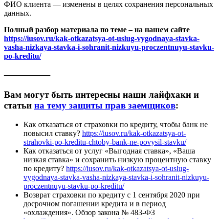
ФИО клиента — изменены в целях сохранения персональных
данных.
Полный разбор материала по теме – на нашем сайте
https://iusov.ru/kak-otkazatsya-ot-uslug-vygodnaya-stavka-
vasha-nizkaya-stavka-i-sohranit-nizkuyu-proczentnuyu-stavku-
po-kreditu/
—————
Вам могут быть интересны наши лайфхаки и
статьи
на тему защиты прав заемщиков
:
Как отказаться от страховки по кредиту, чтобы банк не
повысил ставку?
https://iusov.ru/kak-otkazatsya-ot-
strahovki-po-kreditu-chtoby-bank-ne-povysil-stavku/
Как отказаться от услуг «Выгодная ставка», «Ваша
низкая ставка» и сохранить низкую процентную ставку
по кредиту?
https://iusov.ru/kak-otkazatsya-ot-uslug-
vygodnaya-stavka-vasha-nizkaya-stavka-i-sohranit-nizkuyu-
proczentnuyu-stavku-po-kreditu/
Возврат страховки по кредиту с 1 сентября 2020 при
досрочном погашении кредита и в период
«охлаждения». Обзор закона № 483-ФЗ