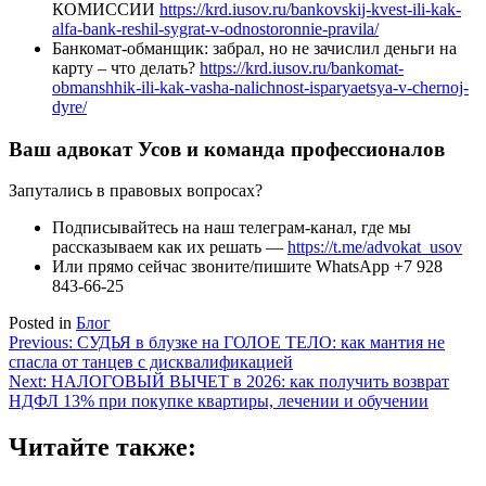
КОМИССИИ
https://krd.iusov.ru/bankovskij-kvest-ili-kak-
alfa-bank-reshil-sygrat-v-odnostoronnie-pravila/
Банкомат-обманщик: забрал, но не зачислил деньги на
карту – что делать?
https://krd.iusov.ru/bankomat-
obmanshhik-ili-kak-vasha-nalichnost-isparyaetsya-v-chernoj-
dyre/
Ваш адвокат Усов и команда профессионалов
Запутались в правовых вопросах?
Подписывайтесь на наш телеграм-канал, где мы
рассказываем как их решать —
https://t.me/advokat_usov
Или прямо сейчас звоните/пишите WhatsApp +7 928
843-66-25
Posted in
Блог
Навигация
Previous:
СУДЬЯ в блузке на ГОЛОЕ ТЕЛО: как мантия не
спасла от танцев с дисквалификацией
по
Next:
НАЛОГОВЫЙ ВЫЧЕТ в 2026: как получить возврат
записям
НДФЛ 13% при покупке квартиры, лечении и обучении
Читайте также: