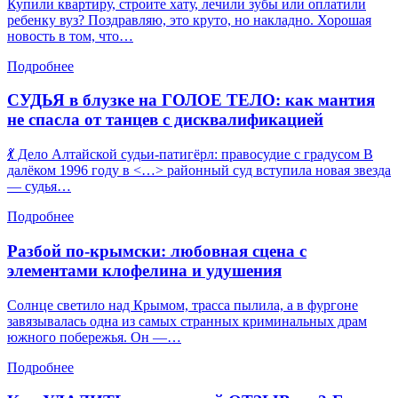
Купили квартиру, строите хату, лечили зубы или оплатили
ребенку вуз? Поздравляю, это круто, но накладно. Хорошая
новость в том, что…
Подробнее
СУДЬЯ в блузке на ГОЛОЕ ТЕЛО: как мантия
не спасла от танцев с дисквалификацией
💃 Дело Алтайской судьи-патигёрл: правосудие с градусом В
далёком 1996 году в <…> районный суд вступила новая звезда
— судья…
Подробнее
Разбой по-крымски: любовная сцена с
элементами клофелина и удушения
Солнце светило над Крымом, трасса пылила, а в фургоне
завязывалась одна из самых странных криминальных драм
южного побережья. Он —…
Подробнее