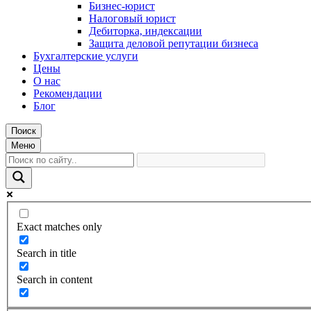
Бизнес-юрист
Налоговый юрист
Дебиторка, индексации
Защита деловой репутации бизнеса
Бухгалтерские услуги
Цены
О нас
Рекомендации
Блог
Поиск
Меню
Exact matches only
Search in title
Search in content