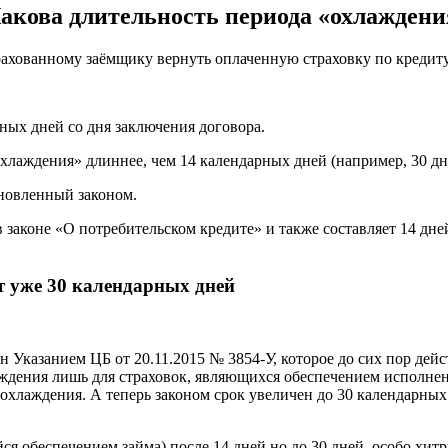
Какова длительность периода «охлаждени
рахованному заёмщику вернуть оплаченную страховку по кредиту 
рных дней со дня заключения договора.
лаждения» длиннее, чем 14 календарных дней (например, 30 дней
ановленный законом.
 в законе «О потребительском кредите» и также составляет 14 д
т уже 30 календарных дней
ен Указанием ЦБ от 20.11.2015 № 3854-У, которое до сих пор 
ждения лишь для страховок, являющихся обеспечением исполнения
лаждения. А теперь законом срок увеличен до 30 календарных д
йся обеспечением займа) после 14 дней но до 30 дней, особо хит