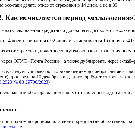
се-таки делать отказ от страховки в 14 дней, а не в 30.
2. Как исчисляется период «охлаждения»
е даты заключения кредитного договора и договора страхования 
т 14 дней начинается с 02 июня и заканчивается 15 июня в 24:00
тказ от страховки, в частности путем отправки заявления по e-ma
через ФГУП «Почта России», а также дублировать через e-mail–
рме, следует учитывать, что заключением договора считается да
епт) произведена 10 декабря, тогда договор будет считаться зак
.2023 № 88-29706/2023
)
 предложений об отправке почтовых отправлений «задним» числ
влению.
ко при полном досрочном погашении кредита (не обязательно св
 по ссылке
.