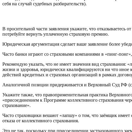
себя на случай судебных разбирательств).
В просительной части заявления укажите, что отказываетесь от
потребуйте вернуть уплаченную страховую премию.
Юридическая аргументация сделает ваше заявление более убед
Часто банки играют со страховыми компаниями в «пинг-понг»,
Рекомендую указать, что не имеет значения вид страхования: 
жизни и здоровья, юридически квалифицируются ни что иное к
действий кредитных и страховых организаций в рамках догово
Аналогичной позиции придерживается и Верховный Суд РФ (см.
Укажите также, что правоприменительная практика Верховног
«присоединением к Программе коллективного страхования чере
страхование».
Часто страховщики вешают «лапшу» о том, что заёмщик имеет ст
отказа от коллективного страхования.
Это не так, поскольку при присоединении застрахованного заем