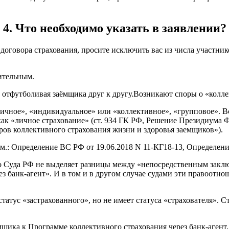
4. Что необходимо указать в заявлении?
 договора страхования, просите исключить вас из числа участни
ительным.
 отфутболивая заёмщика друг к другу.Возникают споры о «коллек
«личное», «индивидуальное» или «коллективное», «групповое». 
ак «личное страхование» (ст. 934 ГК РФ, Решение Президиума Ф
ров коллективного страхования жизни и здоровья заемщиков»).
: Определение ВС РФ от 19.06.2018 N 11-КГ18-13, Определение
о Суда РФ не выделяет разницы между «непосредственным заклю
з банк-агент». И в том и в другом случае судами эти правоотн
атус «застрахованного», но не имеет статуса «страхователя». Ст
щика к Программе коллективного страхования через банк-агент, 