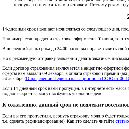
пропущен и помахать вам платочком. Поэтому рекомендую в
14-дневный срок начинает исчисляться со следующего дня, посл
Например, если кредит и страховка оформлены 01июня, то отсче
В последний день срока до 24:00 часов вы вправе заявить свой о
Но я рекомендую отправку заявлений делать заказным письмом 
Если договор страхования заключается в акцептно-офертной фо
оферты вам выдали 09 декабря, а оплата страховой премии (акц
24 декабря (
Определение Первого кассационного СОЮ от 06.10
Если 14-дневный срок вами пропущен, в интернете есть масса
подлог вскроется, могут возбудить уголовное дело.
К сожалению, данный срок не подлежит восстано
Если вы его пропустили, вернуть страховку можно будет толь
т.е. сделать рефинансирование). Как это сделать читайте
статью