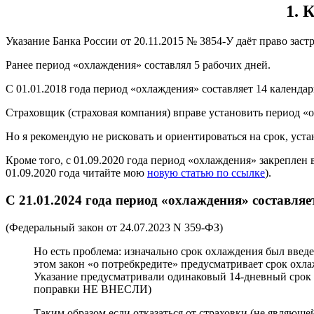
1. 
Указание Банка России от 20.11.2015 № 3854-У даёт право заст
Ранее период «охлаждения» составлял 5 рабочих дней.
С 01.01.2018 года период «охлаждения» составляет 14 календа
Страховщик (страховая компания) вправе установить период «ох
Но я рекомендую не рисковать и ориентироваться на срок, уст
Кроме того, с 01.09.2020 года период «охлаждения» закреплен
01.09.2020 года читайте мою
новую статью по ссылке
).
С 21.01.2024 года
период «охлаждения»
составляе
(Федеральный закон от 24.07.2023 N 359-ФЗ)
Но есть проблема: изначально срок охлаждения был введ
этом закон «о потребкредите» предусматривает срок охла
Указание предусматривали одинаковый 14-дневный срок ох
поправки НЕ ВНЕСЛИ)
Таким образом если отказаться от страховки (не являюще